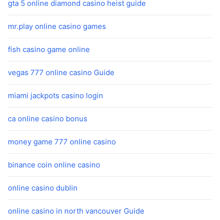
gta 5 online diamond casino heist guide
mr.play online casino games
fish casino game online
vegas 777 online casino Guide
miami jackpots casino login
ca online casino bonus
money game 777 online casino
binance coin online casino
online casino dublin
online casino in north vancouver Guide