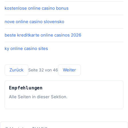
kostenlose online casino bonus
nove online casino slovensko
beste kreditkarte online casinos 2026
ky online casino sites
Zurück
Weiter
Seite 32 von 46
Empfehlungen
Alle Seiten in dieser Sektion.