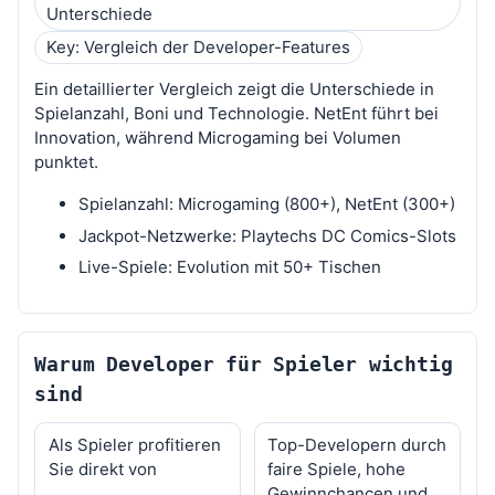
Unterschiede
Key: Vergleich der Developer-Features
Ein detaillierter Vergleich zeigt die Unterschiede in
Spielanzahl, Boni und Technologie. NetEnt führt bei
Innovation, während Microgaming bei Volumen
punktet.
Spielanzahl: Microgaming (800+), NetEnt (300+)
Jackpot-Netzwerke: Playtechs DC Comics-Slots
Live-Spiele: Evolution mit 50+ Tischen
Warum Developer für Spieler wichtig
sind
Als Spieler profitieren
Top-Developern durch
Sie direkt von
faire Spiele, hohe
Gewinnchancen und