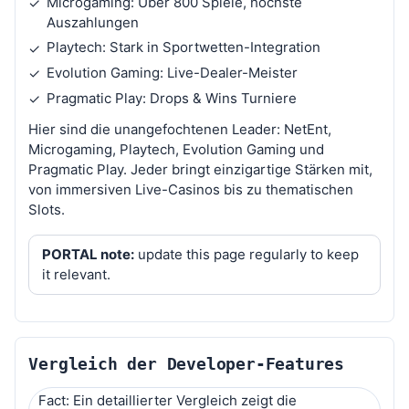
Microgaming: Über 800 Spiele, höchste
✓
Auszahlungen
Playtech: Stark in Sportwetten-Integration
✓
Evolution Gaming: Live-Dealer-Meister
✓
Pragmatic Play: Drops & Wins Turniere
✓
Hier sind die unangefochtenen Leader: NetEnt,
Microgaming, Playtech, Evolution Gaming und
Pragmatic Play. Jeder bringt einzigartige Stärken mit,
von immersiven Live-Casinos bis zu thematischen
Slots.
PORTAL note:
update this page regularly to keep
it relevant.
Vergleich der Developer-Features
Fact: Ein detaillierter Vergleich zeigt die