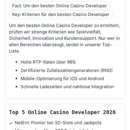
Fact: Um den besten Online Casino Developer
Key: Kriterien für den besten Casino Developer
Um den besten Online Casino Developer zu ermitteln,
prüfen wir strenge Kriterien wie Spielvielfalt,
Sicherheit, Innovation und Kundensupport. Nur wer in
allen Bereichen überzeugt, landet in unserer Top-
Liste.
Hohe RTP-Raten über 96%
Zertifizierte Zufallszahlengeneratoren (RNG)
Mobile-Optimierung für iOS und Android
Schnelle Ladezeiten und nahtlose Integration
Top 5 Online Casino Developer 2026
NetEnt: Pionier bei 3D-Slots und Jackpots
✓