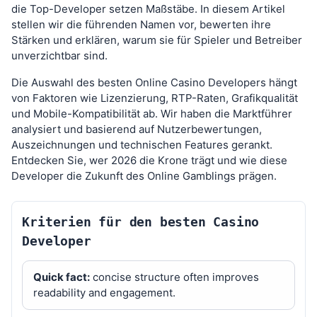
die Top-Developer setzen Maßstäbe. In diesem Artikel
stellen wir die führenden Namen vor, bewerten ihre
Stärken und erklären, warum sie für Spieler und Betreiber
unverzichtbar sind.
Die Auswahl des besten Online Casino Developers hängt
von Faktoren wie Lizenzierung, RTP-Raten, Grafikqualität
und Mobile-Kompatibilität ab. Wir haben die Marktführer
analysiert und basierend auf Nutzerbewertungen,
Auszeichnungen und technischen Features gerankt.
Entdecken Sie, wer 2026 die Krone trägt und wie diese
Developer die Zukunft des Online Gamblings prägen.
Kriterien für den besten Casino
Developer
Quick fact:
concise structure often improves
readability and engagement.