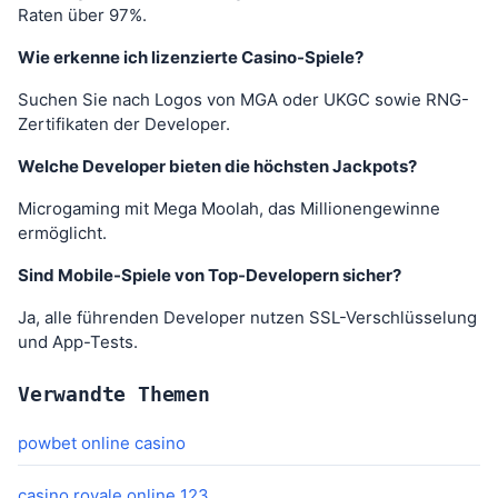
Raten über 97%.
Wie erkenne ich lizenzierte Casino-Spiele?
Suchen Sie nach Logos von MGA oder UKGC sowie RNG-
Zertifikaten der Developer.
Welche Developer bieten die höchsten Jackpots?
Microgaming mit Mega Moolah, das Millionengewinne
ermöglicht.
Sind Mobile-Spiele von Top-Developern sicher?
Ja, alle führenden Developer nutzen SSL-Verschlüsselung
und App-Tests.
Verwandte Themen
powbet online casino
casino royale online 123