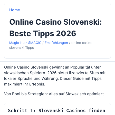
Home
Online Casino Slovenski:
Beste Tipps 2026
Magic Inu - $MAGIC
/
Empfehlungen
/
online casino
slovenski Tipps
Online Casino Slovenski gewinnt an Popularität unter
slowakischen Spielern. 2026 bietet lizenzierte Sites mit
lokaler Sprache und Währung. Dieser Guide mit Tipps
maximiert Ihr Erlebnis.
Von Boni bis Strategien: Alles auf Slowakisch optimiert.
Schritt 1: Slovenski Casinos finden