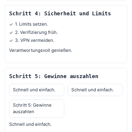
Schritt 4: Sicherheit und Limits
1. Limits setzen.
✓
2. Verifizierung früh.
✓
3. VPN vermeiden.
✓
Verantwortungsvoll genießen.
Schritt 5: Gewinne auszahlen
Schnell und einfach.
Schnell und einfach.
Schritt 5: Gewinne
auszahlen
Schnell und einfach.