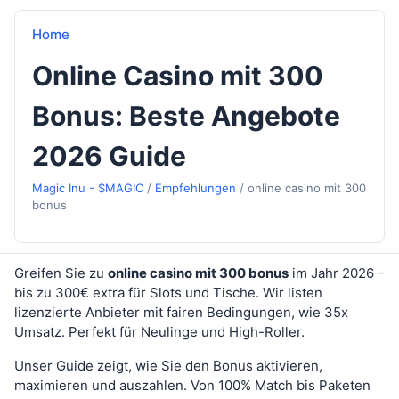
Home
Online Casino mit 300
Bonus: Beste Angebote
2026 Guide
Magic Inu - $MAGIC
/
Empfehlungen
/
online casino mit 300
bonus
Greifen Sie zu
online casino mit 300 bonus
im Jahr 2026 –
bis zu 300€ extra für Slots und Tische. Wir listen
lizenzierte Anbieter mit fairen Bedingungen, wie 35x
Umsatz. Perfekt für Neulinge und High-Roller.
Unser Guide zeigt, wie Sie den Bonus aktivieren,
maximieren und auszahlen. Von 100% Match bis Paketen