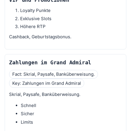
Loyalty Punkte
Exklusive Slots
Höhere RTP
Cashback, Geburtstagsbonus.
Zahlungen im Grand Admiral
Fact: Skrial, Paysafe, Banküberweisung.
Key: Zahlungen im Grand Admiral
Skrial, Paysafe, Banküberweisung.
Schnell
Sicher
Limits