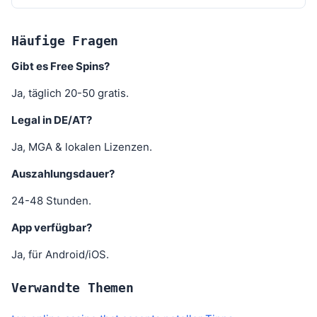
Häufige Fragen
Gibt es Free Spins?
Ja, täglich 20-50 gratis.
Legal in DE/AT?
Ja, MGA & lokalen Lizenzen.
Auszahlungsdauer?
24-48 Stunden.
App verfügbar?
Ja, für Android/iOS.
Verwandte Themen