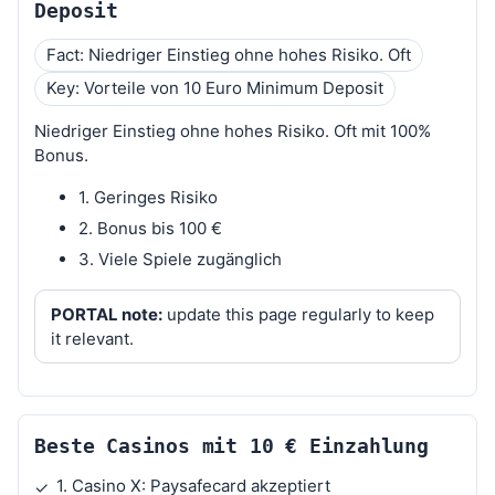
Deposit
Fact: Niedriger Einstieg ohne hohes Risiko. Oft
Key: Vorteile von 10 Euro Minimum Deposit
Niedriger Einstieg ohne hohes Risiko. Oft mit 100%
Bonus.
1. Geringes Risiko
2. Bonus bis 100 €
3. Viele Spiele zugänglich
PORTAL note:
update this page regularly to keep
it relevant.
Beste Casinos mit 10 € Einzahlung
1. Casino X: Paysafecard akzeptiert
✓