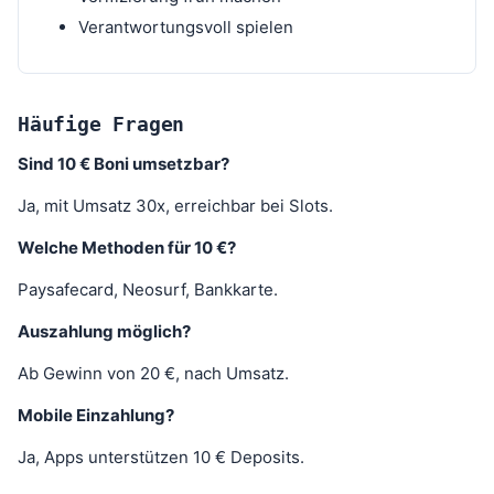
Verantwortungsvoll spielen
Häufige Fragen
Sind 10 € Boni umsetzbar?
Ja, mit Umsatz 30x, erreichbar bei Slots.
Welche Methoden für 10 €?
Paysafecard, Neosurf, Bankkarte.
Auszahlung möglich?
Ab Gewinn von 20 €, nach Umsatz.
Mobile Einzahlung?
Ja, Apps unterstützen 10 € Deposits.