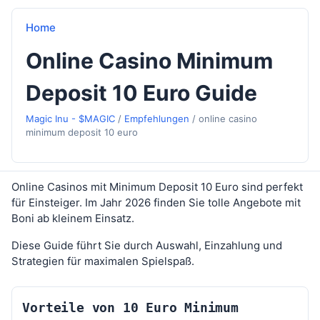
Home
Online Casino Minimum
Deposit 10 Euro Guide
Magic Inu - $MAGIC
/
Empfehlungen
/
online casino
minimum deposit 10 euro
Online Casinos mit Minimum Deposit 10 Euro sind perfekt
für Einsteiger. Im Jahr 2026 finden Sie tolle Angebote mit
Boni ab kleinem Einsatz.
Diese Guide führt Sie durch Auswahl, Einzahlung und
Strategien für maximalen Spielspaß.
Vorteile von 10 Euro Minimum