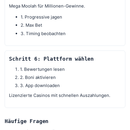
Mega Moolah für Millionen-Gewinne.
1. Progressive jagen
2. Max Bet
3. Timing beobachten
Schritt 6: Plattform wählen
1. Bewertungen lesen
2. Boni aktivieren
3. App downloaden
Lizenzierte Casinos mit schnellen Auszahlungen.
Häufige Fragen