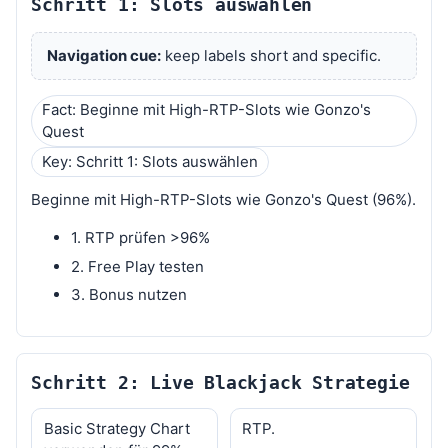
Schritt 1: Slots auswählen
Navigation cue:
keep labels short and specific.
Fact: Beginne mit High-RTP-Slots wie Gonzo's
Quest
Key: Schritt 1: Slots auswählen
Beginne mit High-RTP-Slots wie Gonzo's Quest (96%).
1. RTP prüfen >96%
2. Free Play testen
3. Bonus nutzen
Schritt 2: Live Blackjack Strategie
Basic Strategy Chart
RTP.