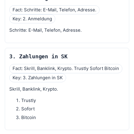
Fact: Schritte: E-Mail, Telefon, Adresse.
Key: 2. Anmeldung
Schritte: E-Mail, Telefon, Adresse.
3. Zahlungen in SK
Fact: Skrill, Banklink, Krypto. Trustly Sofort Bitcoin
Key: 3. Zahlungen in SK
Skrill, Banklink, Krypto.
Trustly
Sofort
Bitcoin