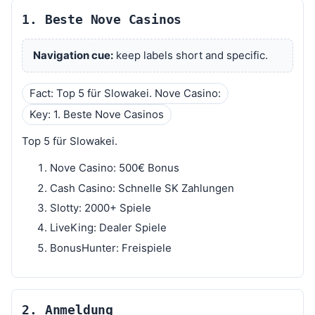
1. Beste Nove Casinos
Navigation cue:
keep labels short and specific.
Fact: Top 5 für Slowakei. Nove Casino:
Key: 1. Beste Nove Casinos
Top 5 für Slowakei.
Nove Casino: 500€ Bonus
Cash Casino: Schnelle SK Zahlungen
Slotty: 2000+ Spiele
LiveKing: Dealer Spiele
BonusHunter: Freispiele
2. Anmeldung