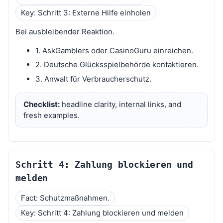
Key: Schritt 3: Externe Hilfe einholen
Bei ausbleibender Reaktion.
1. AskGamblers oder CasinoGuru einreichen.
2. Deutsche Glücksspielbehörde kontaktieren.
3. Anwalt für Verbraucherschutz.
Checklist:
headline clarity, internal links, and
fresh examples.
Schritt 4: Zahlung blockieren und
melden
Fact: Schutzmaßnahmen.
Key: Schritt 4: Zahlung blockieren und melden