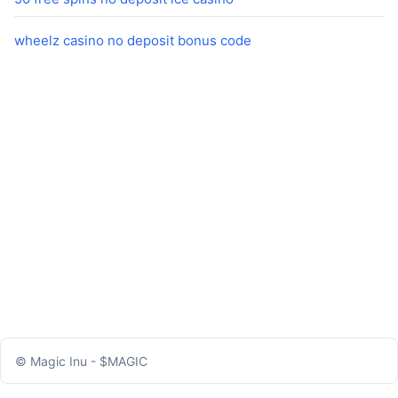
wheelz casino no deposit bonus code
© Magic Inu - $MAGIC