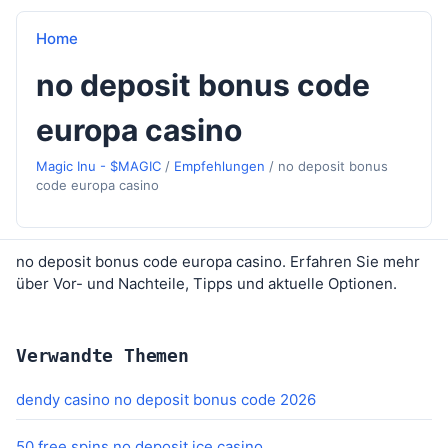
Home
no deposit bonus code
europa casino
Magic Inu - $MAGIC
/
Empfehlungen
/
no deposit bonus
code europa casino
no deposit bonus code europa casino. Erfahren Sie mehr
über Vor- und Nachteile, Tipps und aktuelle Optionen.
Verwandte Themen
dendy casino no deposit bonus code 2026
50 free spins no deposit ice casino