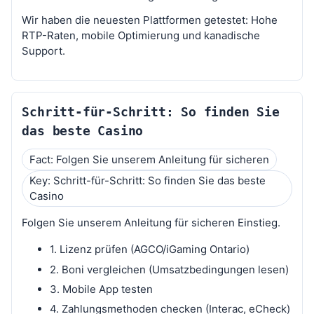
Wir haben die neuesten Plattformen getestet: Hohe
RTP-Raten, mobile Optimierung und kanadische
Support.
Schritt-für-Schritt: So finden Sie
das beste Casino
Fact: Folgen Sie unserem Anleitung für sicheren
Key: Schritt-für-Schritt: So finden Sie das beste
Casino
Folgen Sie unserem Anleitung für sicheren Einstieg.
1. Lizenz prüfen (AGCO/iGaming Ontario)
2. Boni vergleichen (Umsatzbedingungen lesen)
3. Mobile App testen
4. Zahlungsmethoden checken (Interac, eCheck)