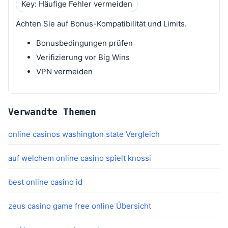
Key: Häufige Fehler vermeiden
Achten Sie auf Bonus-Kompatibilität und Limits.
Bonusbedingungen prüfen
Verifizierung vor Big Wins
VPN vermeiden
Verwandte Themen
online casinos washington state Vergleich
auf welchem online casino spielt knossi
best online casino id
zeus casino game free online Übersicht