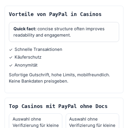
Vorteile von PayPal in Casinos
Quick fact:
concise structure often improves
readability and engagement.
Schnelle Transaktionen
✓
Käuferschutz
✓
Anonymität
✓
Sofortige Gutschrift, hohe Limits, mobilfreundlich.
Keine Bankdaten preisgeben.
Top Casinos mit PayPal ohne Docs
Auswahl ohne
Auswahl ohne
Verifizierung für kleine
Verifizierung für kleine