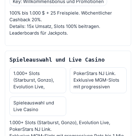
Key: Willkommensbonus und Promotionen
100% bis 1.000 $ + 25 Freispiele. Wöchentlicher
Cashback 20%.
Details: 15x Umsatz, Slots 100% beitragen.
Leaderboards für Jackpots.
Spieleauswahl und Live Casino
1.000+ Slots
PokerStars NJ Link.
(Starburst, Gonzo),
Exklusive MGM-Slots
Evolution Live,
mit progressiven
Spieleauswahl und
Live Casino
1.000+ Slots (Starburst, Gonzo), Evolution Live,
PokerStars NJ Link.
Exklusive MGM-Slots mit progressiven Pots bis 1 Mio