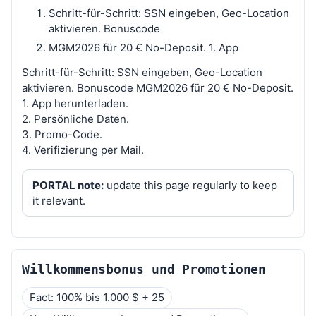
Schritt-für-Schritt: SSN eingeben, Geo-Location
aktivieren. Bonuscode
MGM2026 für 20 € No-Deposit. 1. App
Schritt-für-Schritt: SSN eingeben, Geo-Location
aktivieren. Bonuscode MGM2026 für 20 € No-Deposit.
1. App herunterladen.
2. Persönliche Daten.
3. Promo-Code.
4. Verifizierung per Mail.
PORTAL note:
update this page regularly to keep
it relevant.
Willkommensbonus und Promotionen
Fact: 100% bis 1.000 $ + 25