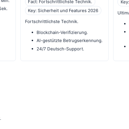
 Min.
Fact: Fortschrittlichste Technik.
Key
Sek.
Key: Sicherheit und Features 2026
Ultim
Fortschrittlichste Technik.
Blockchain-Verifizierung.
AI-gestützte Betrugserkennung.
24/7 Deutsch-Support.
.