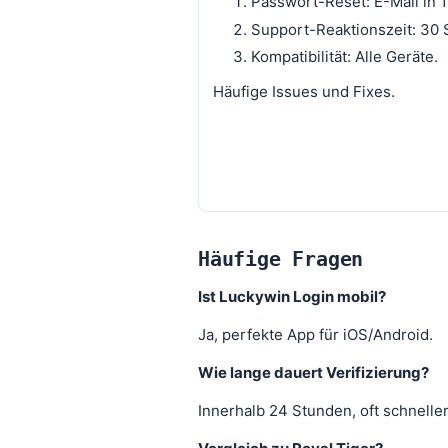
Passwort-Reset: E-Mail in 1
Support-Reaktionszeit: 30 
Kompatibilität: Alle Geräte.
Häufige Issues und Fixes.
Häufige Fragen
Ist Luckywin Login mobil?
Ja, perfekte App für iOS/Android.
Wie lange dauert Verifizierung?
Innerhalb 24 Stunden, oft schneller