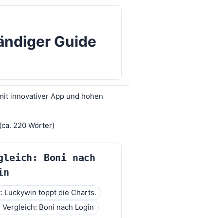
ändiger Guide
mit innovativer App und hohen
(ca. 220 Wörter)
gleich: Boni nach
in
: Luckywin toppt die Charts.
 Vergleich: Boni nach Login