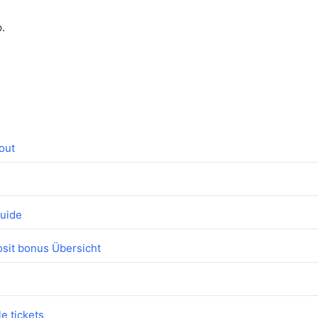
.
yout
guide
osit bonus Übersicht
e tickets