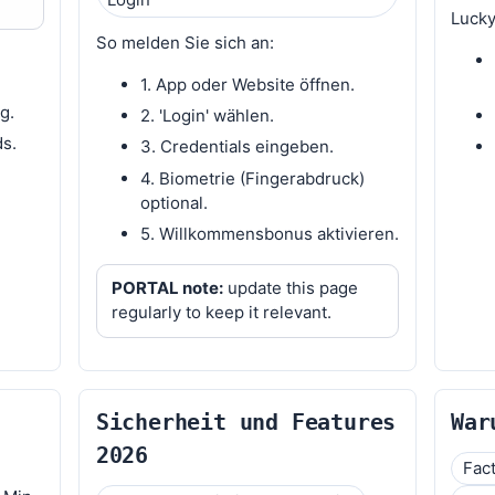
Lucky
So melden Sie sich an:
1. App oder Website öffnen.
g.
2. 'Login' wählen.
s.
3. Credentials eingeben.
4. Biometrie (Fingerabdruck)
optional.
5. Willkommensbonus aktivieren.
PORTAL note:
update this page
regularly to keep it relevant.
Sicherheit und Features
War
2026
Fact