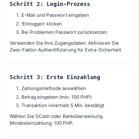
Schritt 2: Login-Prozess
E-Mail und Passwort eingeben
'Einloggen' klicken
Bei Problemen Passwort zurücksetzen
Verwenden Sie Ihre Zugangsdaten. Aktivieren Sie
Zwei-Faktor-Authentifizierung für Extra-Sicherheit.
Schritt 3: Erste Einzahlung
Zahlungsmethode auswählen
Betrag eingeben (min. 100 PHP)
Transaktion innerhalb 5 Min. bestätigt
Wählen Sie GCash oder Banküberweisung.
Mindesteinzahlung: 100 PHP.