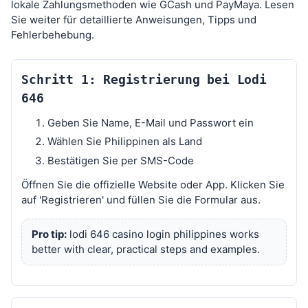
lokale Zahlungsmethoden wie GCash und PayMaya. Lesen
Sie weiter für detaillierte Anweisungen, Tipps und
Fehlerbehebung.
Schritt 1: Registrierung bei Lodi
646
Geben Sie Name, E-Mail und Passwort ein
Wählen Sie Philippinen als Land
Bestätigen Sie per SMS-Code
Öffnen Sie die offizielle Website oder App. Klicken Sie
auf 'Registrieren' und füllen Sie die Formular aus.
Pro tip:
lodi 646 casino login philippines works
better with clear, practical steps and examples.