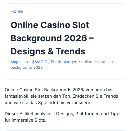
Home
Online Casino Slot
Background 2026 –
Designs & Trends
Magic Inu - $MAGIC
/
Empfehlungen
/
online casino slot
background 2026
Online Casino Slot Backgrounds 2026: Von neon bis
fantasievoll, sie setzen den Ton. Entdecken Sie Trends
und wie sie das Spielerlebnis verbessern.
Dieser Artikel analysiert Designs, Plattformen und Tipps
für immersive Slots.