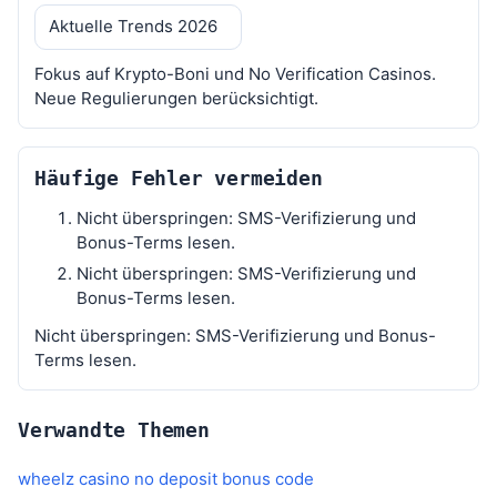
Aktuelle Trends 2026
Fokus auf Krypto-Boni und No Verification Casinos.
Neue Regulierungen berücksichtigt.
Häufige Fehler vermeiden
Nicht überspringen: SMS-Verifizierung und
Bonus-Terms lesen.
Nicht überspringen: SMS-Verifizierung und
Bonus-Terms lesen.
Nicht überspringen: SMS-Verifizierung und Bonus-
Terms lesen.
Verwandte Themen
wheelz casino no deposit bonus code