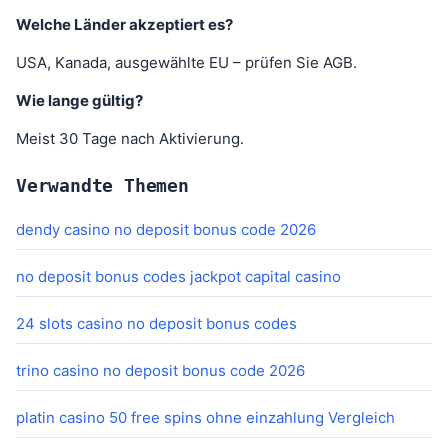
Welche Länder akzeptiert es?
USA, Kanada, ausgewählte EU – prüfen Sie AGB.
Wie lange gültig?
Meist 30 Tage nach Aktivierung.
Verwandte Themen
dendy casino no deposit bonus code 2026
no deposit bonus codes jackpot capital casino
24 slots casino no deposit bonus codes
trino casino no deposit bonus code 2026
platin casino 50 free spins ohne einzahlung Vergleich