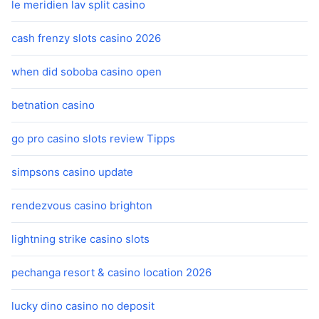
le meridien lav split casino
cash frenzy slots casino 2026
when did soboba casino open
betnation casino
go pro casino slots review Tipps
simpsons casino update
rendezvous casino brighton
lightning strike casino slots
pechanga resort & casino location 2026
lucky dino casino no deposit