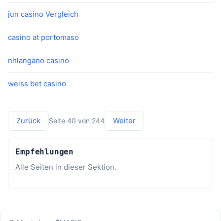
jun casino Vergleich
casino at portomaso
nhlangano casino
weiss bet casino
Zurück
Weiter
Seite 40 von 244
Empfehlungen
Alle Seiten in dieser Sektion.