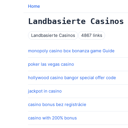
Home
Landbasierte Casinos
Landbasierte Casinos
4867 links
monopoly casino box bonanza game Guide
poker las vegas casino
hollywood casino bangor special offer code
jackpot in casino
casino bonus bez registrácie
casino with 200% bonus