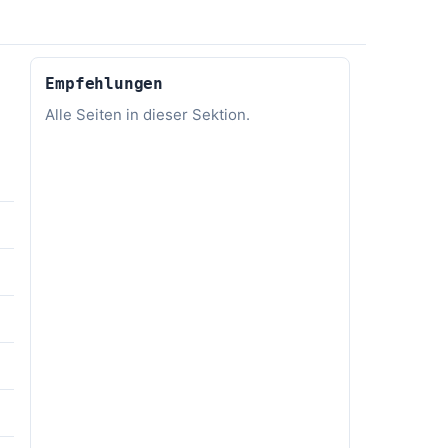
Empfehlungen
Alle Seiten in dieser Sektion.