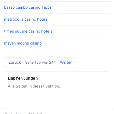
basso cambo casino Tipps
metropolis casino hours
times square casino hotels
mayan moons casino
Zurück
Weiter
Seite 135 von 244
Empfehlungen
Alle Seiten in dieser Sektion.