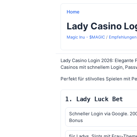
Home
Lady Casino Lo
Magic Inu - $MAGIC
/
Empfehlungen
Lady Casino Login 2026: Elegante 
Casinos mit schnellem Login, Pas
Perfekt für stilvolles Spielen mit 
1. Lady Luck Bet
Schneller Login via Google. 20
Bonus
für Ladys. Slots mit Frau-Them