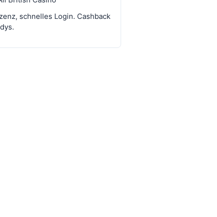
zenz, schnelles Login. Cashback
adys.