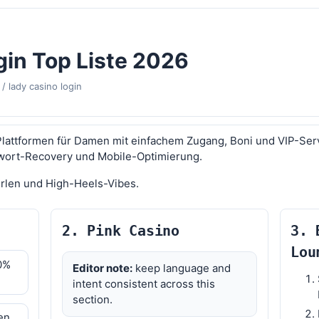
gin Top Liste 2026
/
lady casino login
Plattformen für Damen mit einfachem Zugang, Boni und VIP-Serv
swort-Recovery und Mobile-Optimierung.
Perlen und High-Heels-Vibes.
2. Pink Casino
3. 
Lou
0%
Editor note:
keep language and
intent consistent across this
section.
en.