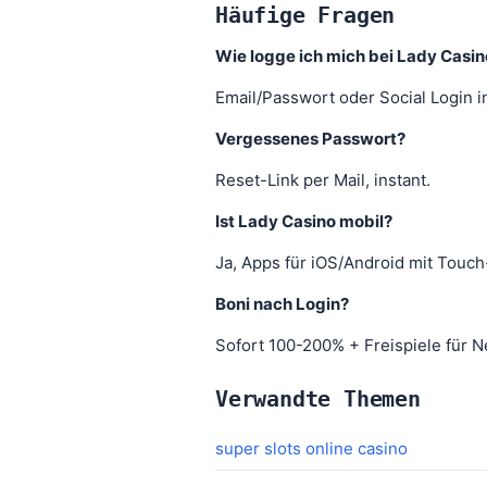
Häufige Fragen
Wie logge ich mich bei Lady Casin
Email/Passwort oder Social Login 
Vergessenes Passwort?
Reset-Link per Mail, instant.
Ist Lady Casino mobil?
Ja, Apps für iOS/Android mit Touch
Boni nach Login?
Sofort 100-200% + Freispiele für
Verwandte Themen
super slots online casino