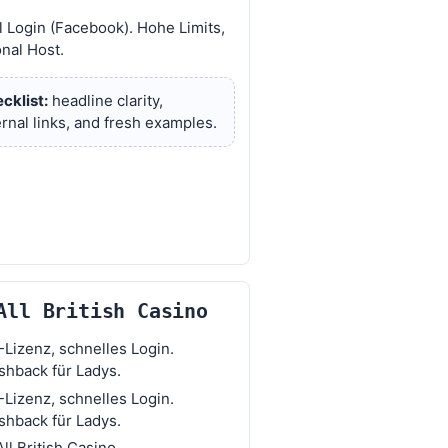
l Login (Facebook). Hohe Limits,
nal Host.
cklist:
headline clarity,
ernal links, and fresh examples.
All British Casino
-Lizenz, schnelles Login.
shback für Ladys.
-Lizenz, schnelles Login.
shback für Ladys.
All British Casino