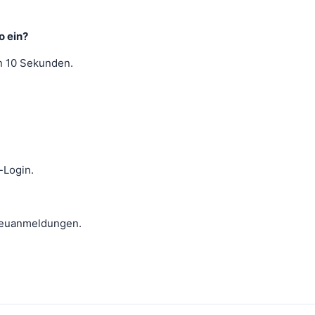
o ein?
in 10 Sekunden.
-Login.
 Neuanmeldungen.