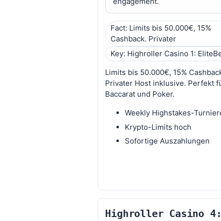
engagement.
Fact: Limits bis 50.000€, 15%
Cashback. Privater
Key: Highroller Casino 1: EliteB
Limits bis 50.000€, 15% Cashbac
Privater Host inklusive. Perfekt f
Baccarat und Poker.
Weekly Highstakes-Turnier
Krypto-Limits hoch
Sofortige Auszahlungen
Highroller Casino 4