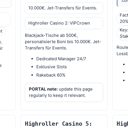
co
10.000€. Jet-Transfers für Events.
Fact
20%
Highroller Casino 2: VIPCrown
Key:
et
Blackjack-Tische ab 500€,
Sta
personalisierte Boni bis 10.000€. Jet-
k.
Roule
Transfers für Events.
ür
Lossb
Dedicated Manager 24/7
e
Exklusive Slots
Rakeback 60%
PORTAL note:
update this page
regularly to keep it relevant.
:
Highroller Casino 5:
Hig