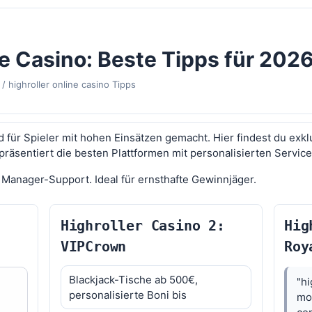
ne Casino: Beste Tipps für 202
/
highroller online casino Tipps
d für Spieler mit hohen Einsätzen gemacht. Hier findest du exkl
präsentiert die besten Plattformen mit personalisierten Service
 Manager-Support. Ideal für ernsthafte Gewinnjäger.
:
Highroller Casino 2:
Hig
VIPCrown
Roy
Blackjack-Tische ab 500€,
"hi
personalisierte Boni bis
mo