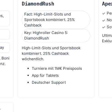
DiamondRush
Ape
Pe
✓
Fact: High-Limit-Slots und
s,
Sportsbook kombiniert. 25%
No
✓
Cashback
So
✓
Key: Highroller Casino 5:
Ultim
DiamondRush
Exklu
lay
High-Limit-Slots und Sportsbook
kombiniert. 25% Cashback
, Boni
wöchentlich.
enz.
Turniere mit 1M€ Preispools
App für Tablets
Deutscher Support
r