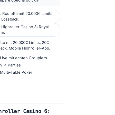
mpare options quickly."
: Roulette mit 20.000€ Limits,
 Lossback.
 Highroller Casino 3: Royal
kes
tte mit 20.000€ Limits, 20%
ack. Mobile Highroller-App.
Live mit echten Croupiers
VIP-Parties
Multi-Table Poker
hroller Casino 6: