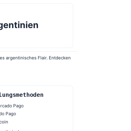
gentinien
 es argentinisches Flair. Entdecken
lungsmethoden
rcado Pago
do Pago
tcoin