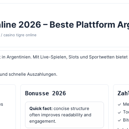
line 2026 – Beste Plattform Ar
/
casino tigre online
t in Argentinien. Mit Live-Spielen, Slots und Sportwetten bietet
und schnelle Auszahlungen.
Bonusse 2026
Zah
es
Me
✓
Quick fact:
concise structure
To
✓
often improves readability and
Bi
✓
engagement.