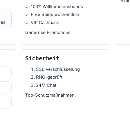
Lokal
100% Willkommensbonus
✓
Free Spins wöchentlich
✓
les.
VIP Cashback
✓
Generöse Promotions.
Sicherheit
SSL-Verschlüsselung
RNG-geprüft
24/7 Chat
Top-Schutzmaßnahmen.