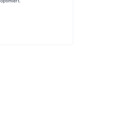
 optimiert.