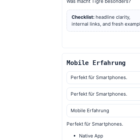
Was macht Tigre besonders?
Checklist:
headline clarity,
internal links, and fresh examp
Mobile Erfahrung
Perfekt für Smartphones.
Perfekt für Smartphones.
Mobile Erfahrung
Perfekt für Smartphones.
Native App