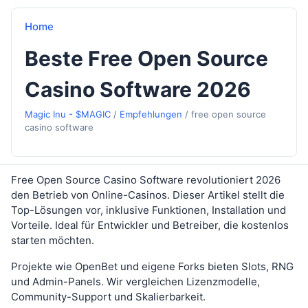
Home
Beste Free Open Source
Casino Software 2026
Magic Inu - $MAGIC
/
Empfehlungen
/
free open source
casino software
Free Open Source Casino Software revolutioniert 2026
den Betrieb von Online-Casinos. Dieser Artikel stellt die
Top-Lösungen vor, inklusive Funktionen, Installation und
Vorteile. Ideal für Entwickler und Betreiber, die kostenlos
starten möchten.
Projekte wie OpenBet und eigene Forks bieten Slots, RNG
und Admin-Panels. Wir vergleichen Lizenzmodelle,
Community-Support und Skalierbarkeit.