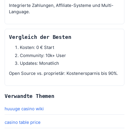
Integrierte Zahlungen, Affiliate-Systeme und Multi-
Language.
Vergleich der Besten
Kosten: 0 € Start
Community: 10k+ User
Updates: Monatlich
Open Source vs. proprietär: Kostenersparnis bis 90%.
Verwandte Themen
huuuge casino wiki
casino table price