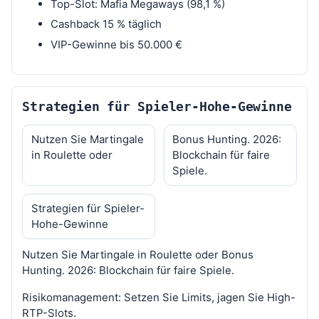
Top-Slot: Mafia Megaways (98,1 %)
Cashback 15 % täglich
VIP-Gewinne bis 50.000 €
Strategien für Spieler-Hohe-Gewinne
Nutzen Sie Martingale
Bonus Hunting. 2026:
in Roulette oder
Blockchain für faire
Spiele.
Strategien für Spieler-
Hohe-Gewinne
Nutzen Sie Martingale in Roulette oder Bonus
Hunting. 2026: Blockchain für faire Spiele.
Risikomanagement: Setzen Sie Limits, jagen Sie High-
RTP-Slots.