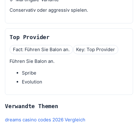
✓
Conservativ oder aggressiv spielen.
Top Provider
Fact: Führen Sie Balon an.
Key: Top Provider
Führen Sie Balon an.
Spribe
Evolution
Verwandte Themen
dreams casino codes 2026 Vergleich