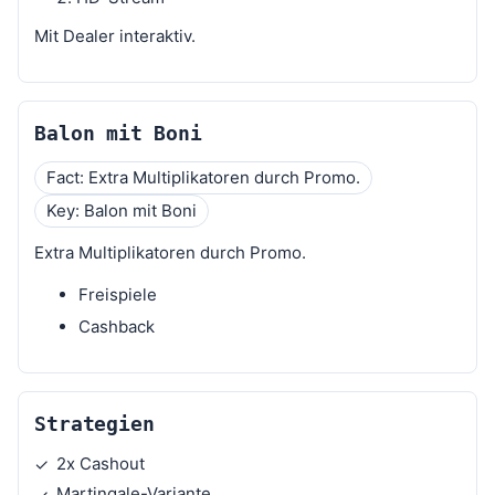
Mit Dealer interaktiv.
Balon mit Boni
Fact: Extra Multiplikatoren durch Promo.
Key: Balon mit Boni
Extra Multiplikatoren durch Promo.
Freispiele
Cashback
Strategien
2x Cashout
✓
Martingale-Variante