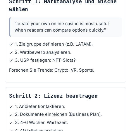
Schritt 1: Marktanalyse und Nische
wählen
"create your own online casino is most useful
when readers can compare options quickly."
1. Zielgruppe definieren (z.B. LATAM).
✓
2. Wettbewerb analysieren.
✓
3. USP festlegen: NFT-Slots?
✓
Forschen Sie Trends: Crypto, VR, Sports.
Schritt 2: Lizenz beantragen
1. Anbieter kontaktieren.
✓
2. Dokumente einreichen (Business Plan).
✓
3. 4-6 Wochen Wartezeit.
✓
4. AML-Policy erstellen.
✓