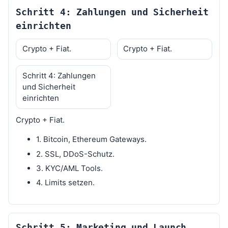
Schritt 4: Zahlungen und Sicherheit
einrichten
Crypto + Fiat.
Crypto + Fiat.
Schritt 4: Zahlungen
und Sicherheit
einrichten
Crypto + Fiat.
1. Bitcoin, Ethereum Gateways.
2. SSL, DDoS-Schutz.
3. KYC/AML Tools.
4. Limits setzen.
Schritt 5: Marketing und Launch