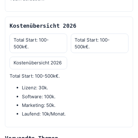
Kostenübersicht 2026
Total Start: 100-
Total Start: 100-
500k€.
500k€.
Kostenübersicht 2026
Total Start: 100-500k€.
Lizenz: 30k.
Software: 100k.
Marketing: 50k.
Laufend: 10k/Monat.