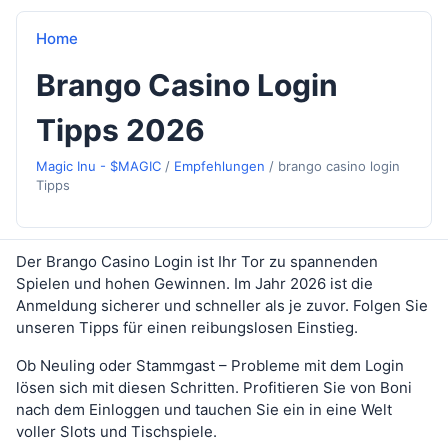
Home
Brango Casino Login
Tipps 2026
Magic Inu - $MAGIC
/
Empfehlungen
/
brango casino login
Tipps
Der Brango Casino Login ist Ihr Tor zu spannenden
Spielen und hohen Gewinnen. Im Jahr 2026 ist die
Anmeldung sicherer und schneller als je zuvor. Folgen Sie
unseren Tipps für einen reibungslosen Einstieg.
Ob Neuling oder Stammgast – Probleme mit dem Login
lösen sich mit diesen Schritten. Profitieren Sie von Boni
nach dem Einloggen und tauchen Sie ein in eine Welt
voller Slots und Tischspiele.