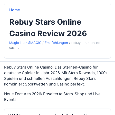
Home
Rebuy Stars Online
Casino Review 2026
Magic Inu - $MAGIC
/
Empfehlungen
/
rebuy stars online
casino
Rebuy Stars Online Casino: Das Sternen-Casino für
deutsche Spieler im Jahr 2026. Mit Stars Rewards, 1000+
Spielen und schnellen Auszahlungen. Rebuy Stars
kombiniert Sportwetten und Casino perfekt.
Neue Features 2026: Erweiterte Stars-Shop und Live
Events.