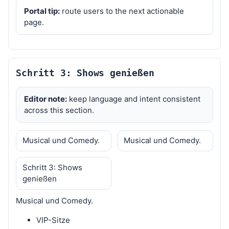
Portal tip:
route users to the next actionable
page.
Schritt 3: Shows genießen
Editor note:
keep language and intent consistent
across this section.
Musical und Comedy.
Musical und Comedy.
Schritt 3: Shows
genießen
Musical und Comedy.
VIP-Sitze