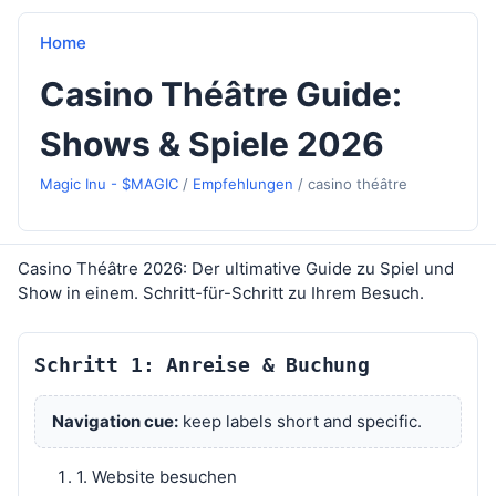
Home
Casino Théâtre Guide:
Shows & Spiele 2026
Magic Inu - $MAGIC
/
Empfehlungen
/
casino théâtre
Casino Théâtre 2026: Der ultimative Guide zu Spiel und
Show in einem. Schritt-für-Schritt zu Ihrem Besuch.
Schritt 1: Anreise & Buchung
Navigation cue:
keep labels short and specific.
1. Website besuchen