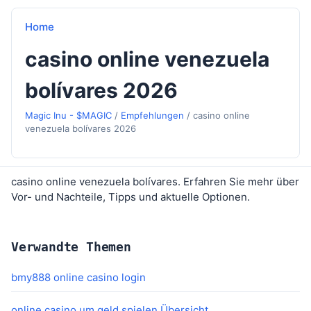
Home
casino online venezuela
bolívares 2026
Magic Inu - $MAGIC
/
Empfehlungen
/
casino online
venezuela bolívares 2026
casino online venezuela bolívares. Erfahren Sie mehr über
Vor- und Nachteile, Tipps und aktuelle Optionen.
Verwandte Themen
bmy888 online casino login
online casino um geld spielen Übersicht