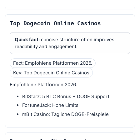
Top Dogecoin Online Casinos
Quick fact:
concise structure often improves
readability and engagement.
Fact: Empfohlene Plattformen 2026.
Key: Top Dogecoin Online Casinos
Empfohlene Plattformen 2026.
BitStarz: 5 BTC Bonus + DOGE Support
FortuneJack: Hohe Limits
mBit Casino: Tägliche DOGE-Freispiele