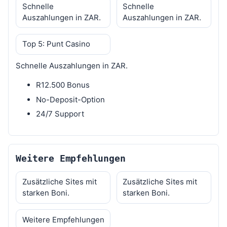
Schnelle
Schnelle
Auszahlungen in ZAR.
Auszahlungen in ZAR.
Top 5: Punt Casino
Schnelle Auszahlungen in ZAR.
R12.500 Bonus
No-Deposit-Option
24/7 Support
Weitere Empfehlungen
Zusätzliche Sites mit
Zusätzliche Sites mit
starken Boni.
starken Boni.
Weitere Empfehlungen