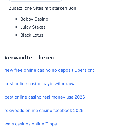
Zusätzliche Sites mit starken Boni.
Bobby Casino
Juicy Stakes
Black Lotus
Verwandte Themen
new free online casino no deposit Übersicht
best online casino payid withdrawal
best online casino real money usa 2026
foxwoods online casino facebook 2026
wms casinos online Tipps