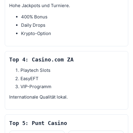
Hohe Jackpots und Turniere.
400% Bonus
Daily Drops
Krypto-Option
Top 4: Casino.com ZA
Playtech Slots
EasyEFT
VIP-Programm
Internationale Qualität lokal.
Top 5: Punt Casino