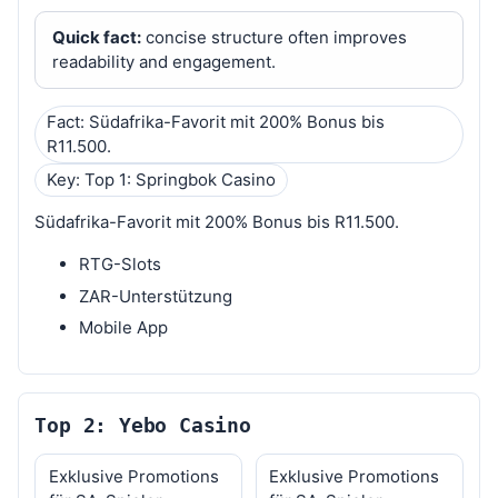
Quick fact:
concise structure often improves
readability and engagement.
Fact: Südafrika-Favorit mit 200% Bonus bis
R11.500.
Key: Top 1: Springbok Casino
Südafrika-Favorit mit 200% Bonus bis R11.500.
RTG-Slots
ZAR-Unterstützung
Mobile App
Top 2: Yebo Casino
Exklusive Promotions
Exklusive Promotions