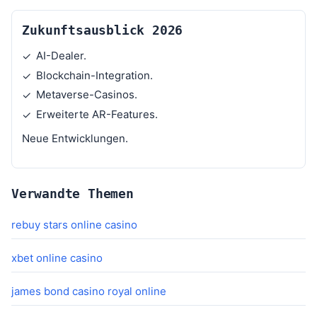
Zukunftsausblick 2026
AI-Dealer.
✓
Blockchain-Integration.
✓
Metaverse-Casinos.
✓
Erweiterte AR-Features.
✓
Neue Entwicklungen.
Verwandte Themen
rebuy stars online casino
xbet online casino
james bond casino royal online