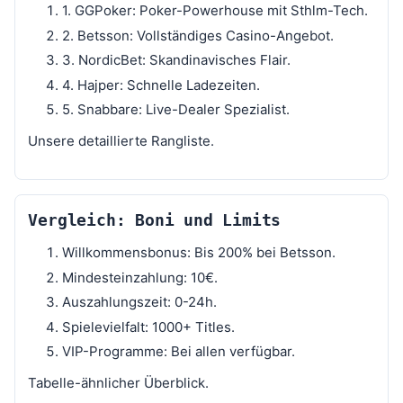
1. GGPoker: Poker-Powerhouse mit Sthlm-Tech.
2. Betsson: Vollständiges Casino-Angebot.
3. NordicBet: Skandinavisches Flair.
4. Hajper: Schnelle Ladezeiten.
5. Snabbare: Live-Dealer Spezialist.
Unsere detaillierte Rangliste.
Vergleich: Boni und Limits
Willkommensbonus: Bis 200% bei Betsson.
Mindesteinzahlung: 10€.
Auszahlungszeit: 0-24h.
Spielevielfalt: 1000+ Titles.
VIP-Programme: Bei allen verfügbar.
Tabelle-ähnlicher Überblick.