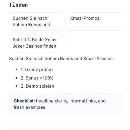
finden
Suchen Sie nach
Xmas-Promos.
hohem Bonus und
Schritt 1: Beste Xmas
Joker Casinos finden
Suchen Sie nach hohem Bonus und Xmas-Promos.
1. Lizenz prüfen
2. Bonus >100%
3. Demo spielen
Checklist:
headline clarity, internal links, and
fresh examples.