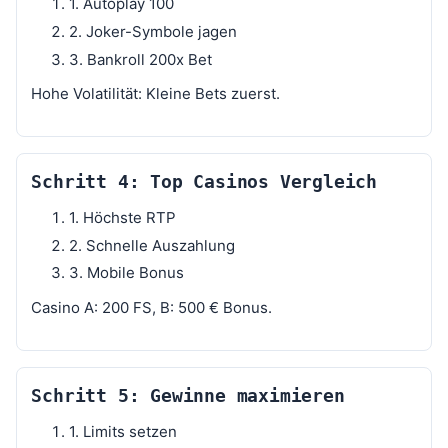
1. Autoplay 100
2. Joker-Symbole jagen
3. Bankroll 200x Bet
Hohe Volatilität: Kleine Bets zuerst.
Schritt 4: Top Casinos Vergleich
1. Höchste RTP
2. Schnelle Auszahlung
3. Mobile Bonus
Casino A: 200 FS, B: 500 € Bonus.
Schritt 5: Gewinne maximieren
1. Limits setzen