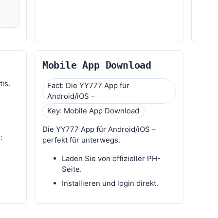
Mobile App Download
is.
Fact: Die YY777 App für
Android/iOS –
Key: Mobile App Download
Die YY777 App für Android/iOS –
:
perfekt für unterwegs.
Laden Sie von offizieller PH-
Seite.
Installieren und login direkt.