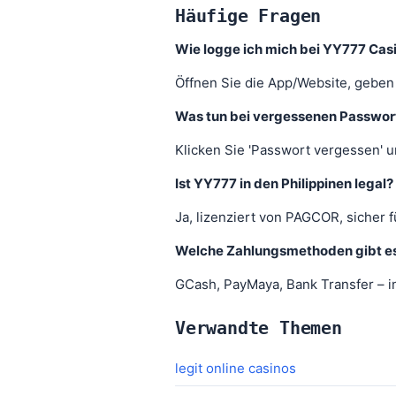
Häufige Fragen
Wie logge ich mich bei YY777 Casin
Öffnen Sie die App/Website, geben
Was tun bei vergessenen Passwor
Klicken Sie 'Passwort vergessen' u
Ist YY777 in den Philippinen legal?
Ja, lizenziert von PAGCOR, sicher 
Welche Zahlungsmethoden gibt e
GCash, PayMaya, Bank Transfer – i
Verwandte Themen
legit online casinos