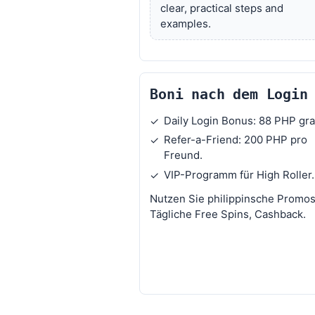
clear, practical steps and
examples.
Boni nach dem Login
Daily Login Bonus: 88 PHP grat
✓
Refer-a-Friend: 200 PHP pro
✓
Freund.
VIP-Programm für High Roller.
✓
Nutzen Sie philippinsche Promos
Tägliche Free Spins, Cashback.