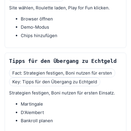
Site wählen, Roulette laden, Play for Fun klicken.
Browser öffnen
Demo-Modus
Chips hinzufügen
Tipps für den Übergang zu Echtgeld
Fact: Strategien festigen, Boni nutzen für ersten
Key: Tipps für den Übergang zu Echtgeld
Strategien festigen, Boni nutzen für ersten Einsatz.
Martingale
D'Alembert
Bankroll planen