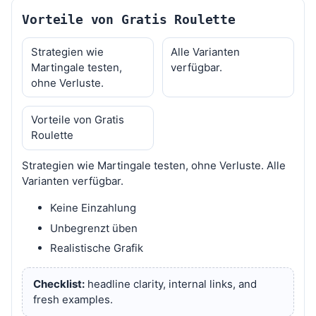
Vorteile von Gratis Roulette
Strategien wie
Alle Varianten
Martingale testen,
verfügbar.
ohne Verluste.
Vorteile von Gratis
Roulette
Strategien wie Martingale testen, ohne Verluste. Alle
Varianten verfügbar.
Keine Einzahlung
Unbegrenzt üben
Realistische Grafik
Checklist:
headline clarity, internal links, and
fresh examples.