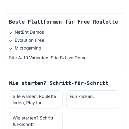
Beste Plattformen für Free Roulette
NetEnt Demos
✓
Evolution Free
✓
Microgaming
✓
Site A: 10 Varianten. Site B: Live Demo.
Wie starten? Schritt-für-Schritt
Site wählen, Roulette
Fun klicken.
laden, Play for
Wie starten? Schritt-
für-Schritt