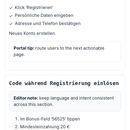
Klick 'Registrieren'
✓
Persönliche Daten eingeben
✓
Adresse und Telefon bestätigen
✓
Neues Konto erstellen.
Portal tip:
route users to the next actionable
page.
Code während Registrierung einlösen
Editor note:
keep language and intent consistent
across this section.
Im Bonus-Feld '56525' tippen
Mindesteinzahlung 20 €