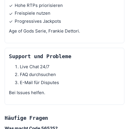
Hohe RTPs priorisieren
✓
Freispiele nutzen
✓
Progressives Jackpots
✓
Age of Gods Serie, Frankie Dettori.
Support und Probleme
Live Chat 24/7
FAQ durchsuchen
E-Mail für Disputes
Bei Issues helfen.
Häufige Fragen
Was macht Code 56525?