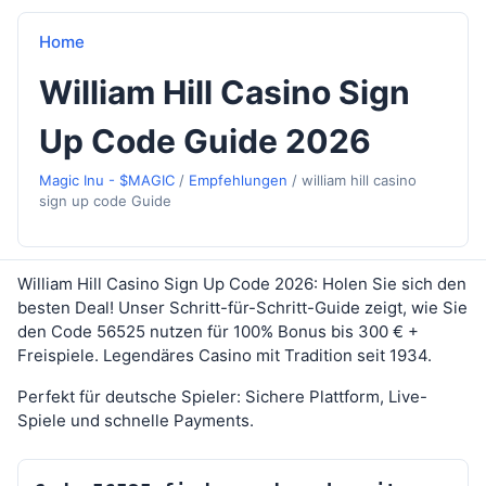
Home
William Hill Casino Sign
Up Code Guide 2026
Magic Inu - $MAGIC
/
Empfehlungen
/
william hill casino
sign up code Guide
William Hill Casino Sign Up Code 2026: Holen Sie sich den
besten Deal! Unser Schritt-für-Schritt-Guide zeigt, wie Sie
den Code 56525 nutzen für 100% Bonus bis 300 € +
Freispiele. Legendäres Casino mit Tradition seit 1934.
Perfekt für deutsche Spieler: Sichere Plattform, Live-
Spiele und schnelle Payments.