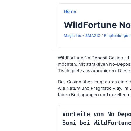
Home
WildFortune No
Magic Inu - $MAGIC
/
Empfehlungen
WildFortune No Deposit Casino ist 
möchten. Mit attraktiven No-Deposi
Tischspiele auszuprobieren. Diese A
Das Casino überzeugt durch eine 
wie NetEnt und Pragmatic Play. Im 
fairen Bedingungen und exzellent
Vorteile von No Dep
Boni bei WildFortun