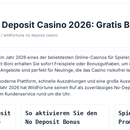
 Deposit Casino 2026: Gratis 
/
wildfortune no deposit casino
im Jahr 2026 eines der beliebtesten Online-Casinos für Spieler
t-Boni erhalten Sie sofort Freispiele oder Bonusguthaben, um di
ngebote sind perfekt für Neulinge, die das Casino risikofrei t
moderne Plattform, schnelle Auszahlungen und eine große Ausw
Jahr 2026 hat WildFortune seinen Ruf als zuverlässiges No-Depo
em Kundenservice rund um die Uhr.
osit
So aktivieren Sie den
Spi
e
No Deposit Bonus
Pro