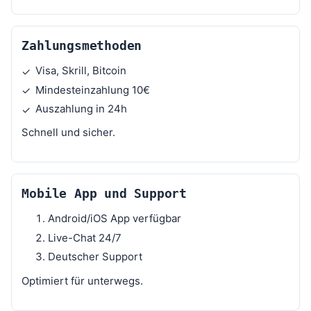
Zahlungsmethoden
Visa, Skrill, Bitcoin
✓
Mindesteinzahlung 10€
✓
Auszahlung in 24h
✓
Schnell und sicher.
Mobile App und Support
Android/iOS App verfügbar
Live-Chat 24/7
Deutscher Support
Optimiert für unterwegs.