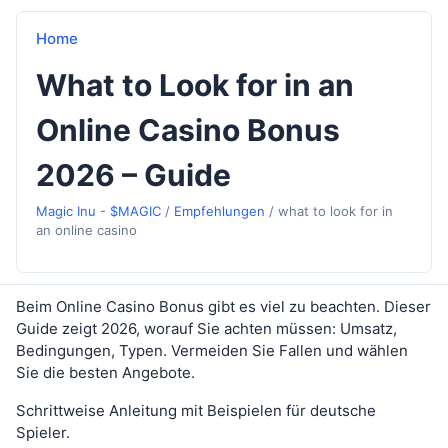
Home
What to Look for in an
Online Casino Bonus
2026 – Guide
Magic Inu - $MAGIC
/
Empfehlungen
/
what to look for in
an online casino
Beim Online Casino Bonus gibt es viel zu beachten. Dieser
Guide zeigt 2026, worauf Sie achten müssen: Umsatz,
Bedingungen, Typen. Vermeiden Sie Fallen und wählen
Sie die besten Angebote.
Schrittweise Anleitung mit Beispielen für deutsche
Spieler.