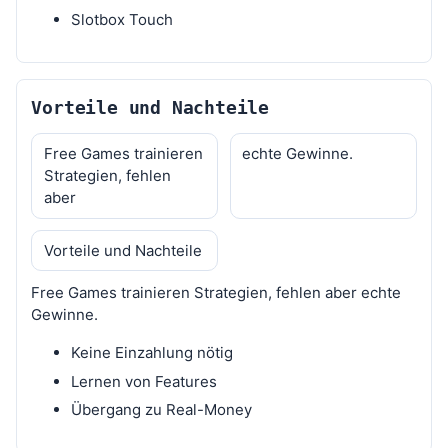
Slotbox Touch
Vorteile und Nachteile
Free Games trainieren
echte Gewinne.
Strategien, fehlen
aber
Vorteile und Nachteile
Free Games trainieren Strategien, fehlen aber echte
Gewinne.
Keine Einzahlung nötig
Lernen von Features
Übergang zu Real-Money