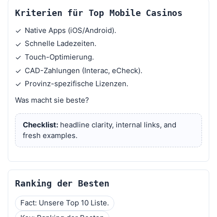
Kriterien für Top Mobile Casinos
Native Apps (iOS/Android).
✓
Schnelle Ladezeiten.
✓
Touch-Optimierung.
✓
CAD-Zahlungen (Interac, eCheck).
✓
Provinz-spezifische Lizenzen.
✓
Was macht sie beste?
Checklist:
headline clarity, internal links, and
fresh examples.
Ranking der Besten
Fact: Unsere Top 10 Liste.