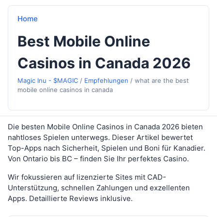
Home
Best Mobile Online
Casinos in Canada 2026
Magic Inu - $MAGIC
/
Empfehlungen
/
what are the best
mobile online casinos in canada
Die besten Mobile Online Casinos in Canada 2026 bieten
nahtloses Spielen unterwegs. Dieser Artikel bewertet
Top-Apps nach Sicherheit, Spielen und Boni für Kanadier.
Von Ontario bis BC – finden Sie Ihr perfektes Casino.
Wir fokussieren auf lizenzierte Sites mit CAD-
Unterstützung, schnellen Zahlungen und exzellenten
Apps. Detaillierte Reviews inklusive.