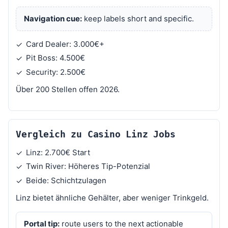
Navigation cue:
keep labels short and specific.
Card Dealer: 3.000€+
✓
Pit Boss: 4.500€
✓
Security: 2.500€
✓
Über 200 Stellen offen 2026.
Vergleich zu Casino Linz Jobs
Linz: 2.700€ Start
✓
Twin River: Höheres Tip-Potenzial
✓
Beide: Schichtzulagen
✓
Linz bietet ähnliche Gehälter, aber weniger Trinkgeld.
Portal tip:
route users to the next actionable