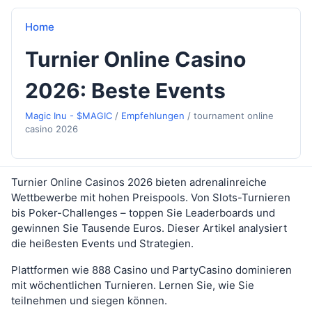
Home
Turnier Online Casino
2026: Beste Events
Magic Inu - $MAGIC
/
Empfehlungen
/
tournament online
casino 2026
Turnier Online Casinos 2026 bieten adrenalinreiche
Wettbewerbe mit hohen Preispools. Von Slots-Turnieren
bis Poker-Challenges – toppen Sie Leaderboards und
gewinnen Sie Tausende Euros. Dieser Artikel analysiert
die heißesten Events und Strategien.
Plattformen wie 888 Casino und PartyCasino dominieren
mit wöchentlichen Turnieren. Lernen Sie, wie Sie
teilnehmen und siegen können.