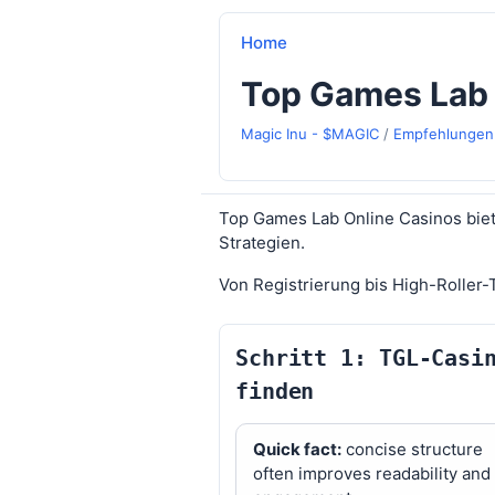
Home
Top Games Lab 
Magic Inu - $MAGIC
/
Empfehlungen
Top Games Lab Online Casinos biet
Strategien.
Von Registrierung bis High-Roller-T
Schritt 1: TGL-Casi
finden
Quick fact:
concise structure
often improves readability and