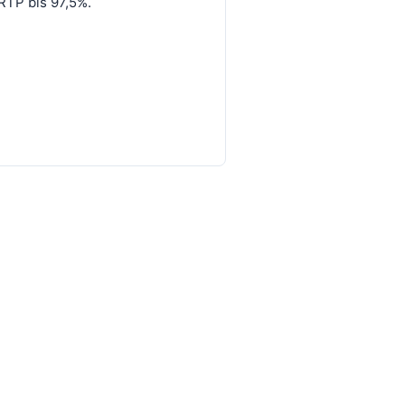
RTP bis 97,5%.