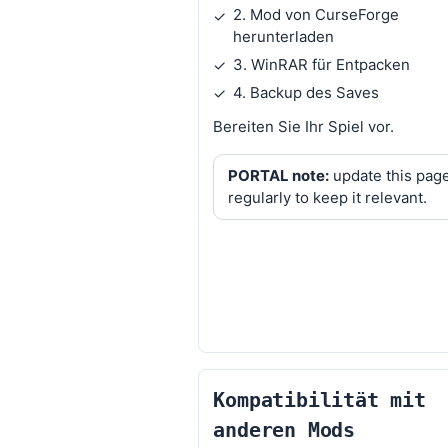
2. Mod von CurseForge
✓
herunterladen
3. WinRAR für Entpacken
✓
4. Backup des Saves
✓
Bereiten Sie Ihr Spiel vor.
PORTAL note:
update this pag
regularly to keep it relevant.
Kompatibilität mit
anderen Mods