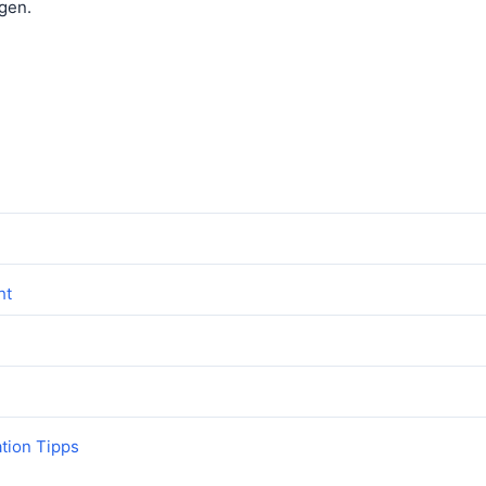
ngen.
ht
tion Tipps