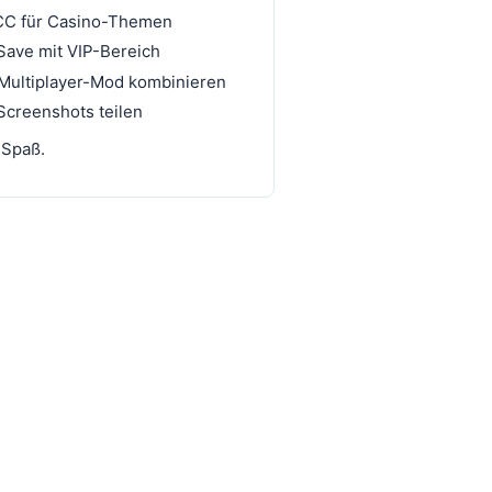
 CC für Casino-Themen
 Save mit VIP-Bereich
 Multiplayer-Mod kombinieren
 Screenshots teilen
 Spaß.