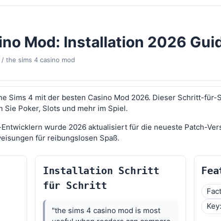
no Mod: Installation 2026 Gui
/
the sims 4 casino mod
 Sims 4 mit der besten Casino Mod 2026. Dieser Schritt-für-Sch
n Sie Poker, Slots und mehr im Spiel.
Entwicklern wurde 2026 aktualisiert für die neueste Patch-Ver
eisungen für reibungslosen Spaß.
Installation Schritt
Fea
für Schritt
Fact
Key
"the sims 4 casino mod is most