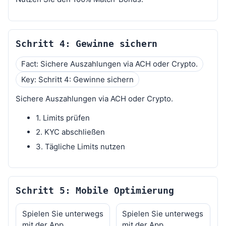
Schritt 4: Gewinne sichern
Fact: Sichere Auszahlungen via ACH oder Crypto.
Key: Schritt 4: Gewinne sichern
Sichere Auszahlungen via ACH oder Crypto.
1. Limits prüfen
2. KYC abschließen
3. Tägliche Limits nutzen
Schritt 5: Mobile Optimierung
Spielen Sie unterwegs
Spielen Sie unterwegs
mit der App.
mit der App.