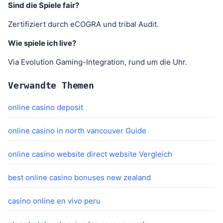
Sind die Spiele fair?
Zertifiziert durch eCOGRA und tribal Audit.
Wie spiele ich live?
Via Evolution Gaming-Integration, rund um die Uhr.
Verwandte Themen
online casino deposit
online casino in north vancouver Guide
online casino website direct website Vergleich
best online casino bonuses new zealand
casino online en vivo peru